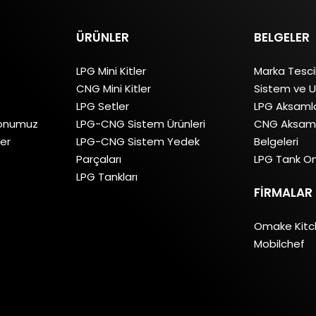
ÜRÜNLER
BELGELER
LPG Mini Kitler
Marka Tesci
CNG Mini Kitler
Sistem ve U
LPG Setler
LPG Aksamla
yonumuz
LPG-CNG Sistem Ürünleri
CNG Aksaml
ler
LPG-CNG Sistem Yedek
Belgeleri
Parçaları
LPG Tank On
LPG Tankları
FIRMALAR
Omake Kit
Mobilchef