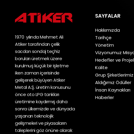
SAYFALAR
Hakkımızda
1970 yılında Mehmet Ali
Tarihçe
Atiker tarafından çelik
Yönetim
sacdan sondaj teçhiz
Vizyonumuz Mis
boruları üretmek üzere
Hedefler ve Proje
kurulmuş küçük bir işletme
Kalite
iken zaman içerisinde
Grup Şirketlerimiz
gelişerek büyüyen Atiker
Aldığımız Ödüller
Metal A.Ş. üretim konusunu
İnsan Kaynakları
önce oto LPG tankları
Haberler
üretimine kaydırmış daha
sonra ülkemizde ve dünyada
yaşanan teknolojik
gelişmeleri ve piyasaların
taleplerini göz önüne alarak