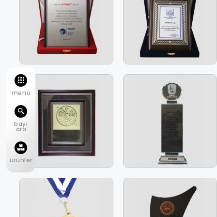
menü
bayi
ara
ürünler