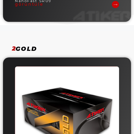
NanoFast SR09
görüntüle
2
GOLD