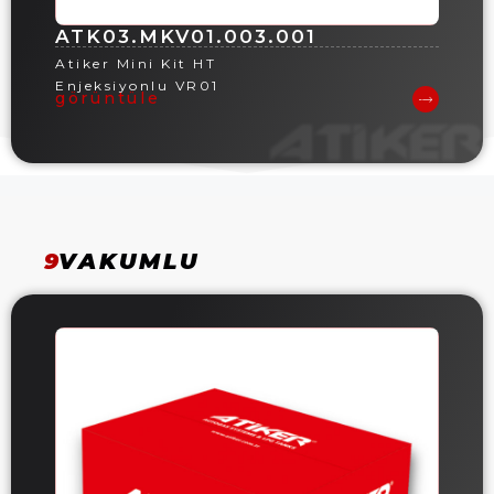
ATK03.MKV01.003.001
Atiker Mini Kit HT
Enjeksiyonlu VR01
görüntüle
9
VAKUMLU