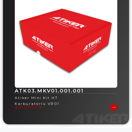
ATK03.MKV01.001.001
Atiker Mini Kit HT
Karbüratörlü VR01
görüntüle