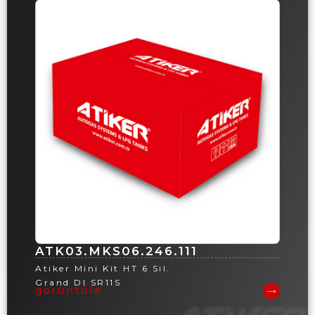
ATK03.MKS06.246.111
Atiker Mini Kit HT 6 Sil.
Grand DI SR11S
görüntüle