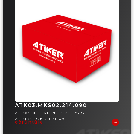
ATK03.MKS02.214.090
Atiker Mini Kit HT 4 Sil. ECO
Atikfast OBDII SR09
görüntüle