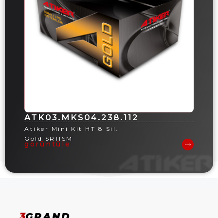
ATK03.MKS04.238.112
Atiker Mini Kit HT 8 Sil.
Gold SR11SM
görüntüle
3
GRAND