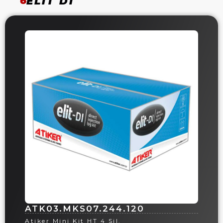
6
ELIT DI
ATK03.MKS07.244.120
Atiker Mini Kit HT 4 Sil.