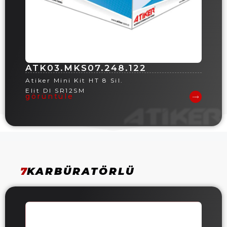
ATK03.MKS07.248.122
Atiker Mini Kit HT 8 Sil.
Elit DI SR12SM
görüntüle
7
KARBÜRATÖRLÜ