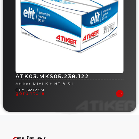
ATK03.MKS05.238.122
Atiker Mini Kit HT 8 Sil.
Elit SR12SM
görüntüle