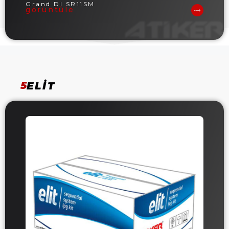
Grand DI SR11SM
görüntüle
5
ELIT