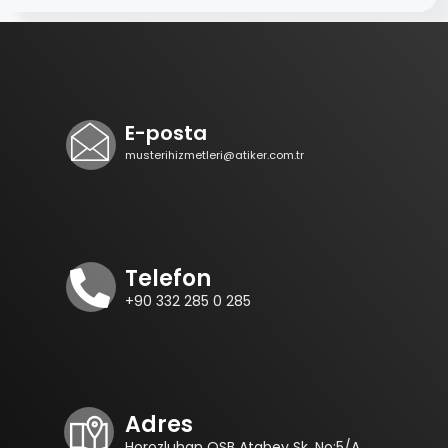
E-posta
musterihizmetleri@atiker.com.tr
Telefon
+90 332 285 0 285
Adres
Horozluhan OSB Atabey Sk. No:5/A