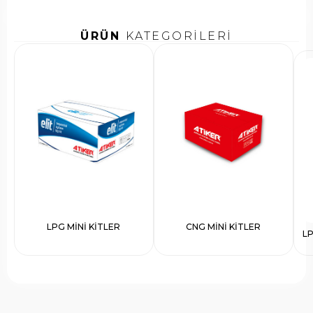
ÜRÜN
KATEGORİLERİ
LPG MİNİ KİTLER
CNG MİNİ KİTLER
L