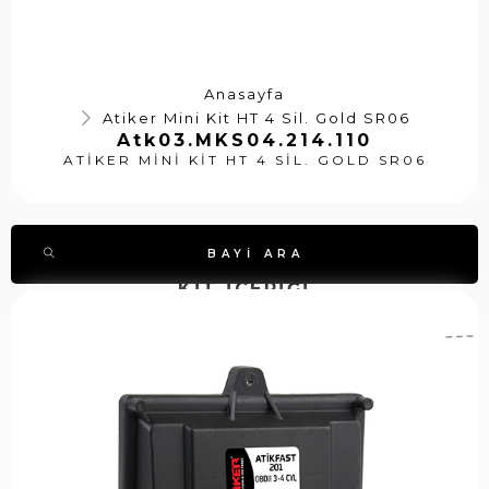
Anasayfa
Atiker Mini Kit HT 4 Sil. Gold SR06
Atk03.MKS04.214.110
ATIKER MINI KIT HT 4 SIL. GOLD SR06
BAYI ARA
KİT İÇERİĞİ
A
A
S
ti
t
t
k
k
o
e
0
k
r
7
k
E
.
o
C
E
d
U