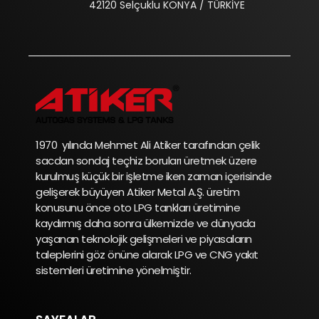
42120 Selçuklu KONYA / TÜRKİYE
1970 yılında Mehmet Ali Atiker tarafından çelik
sacdan sondaj teçhiz boruları üretmek üzere
kurulmuş küçük bir işletme iken zaman içerisinde
gelişerek büyüyen Atiker Metal A.Ş. üretim
konusunu önce oto LPG tankları üretimine
kaydırmış daha sonra ülkemizde ve dünyada
yaşanan teknolojik gelişmeleri ve piyasaların
taleplerini göz önüne alarak LPG ve CNG yakıt
sistemleri üretimine yönelmiştir.