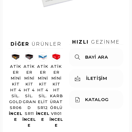
1
d
e
u:
r
HIZLI
GEZİNME
DİĞER
ÜRÜNLER
BAYİ ARA
ATIK
ATIK
ATIK
ATIK
ER
ER
ER
ER
İLETİŞİM
MINI
MINI
MINI
MINI
KIT
KIT
KIT
KIT
HT 4
HT 4
HT 4
HT
SIL.
SIL.
SIL.
KARB
KATALOG
GOLD
GRAN
ELIT
ÜRAT
SR06
D
SR12
ÖRLÜ
INCEL
SR11
INCEL
VR01
E
INCEL
E
INCEL
E
E