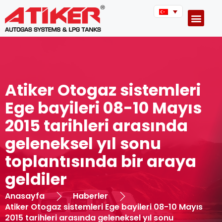
Atiker Otogaz sistemleri
Ege bayileri 08-10 Mayıs
2015 tarihleri arasında
geleneksel yıl sonu
toplantısında bir araya
geldiler
Anasayfa
Haberler
Atiker Otogaz sistemleri Ege bayileri 08-10 Mayıs
2015 tarihleri arasında geleneksel yıl sonu