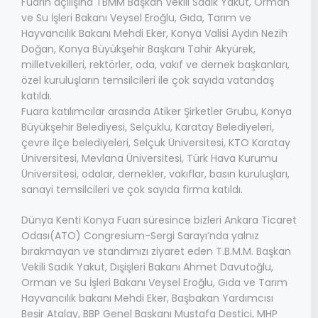
Fuarın açılışına TBMM Başkan Vekili Sadık Yakut, Orman
ve Su İşleri Bakanı Veysel Eroğlu, Gıda, Tarım ve
Hayvancılık Bakanı Mehdi Eker, Konya Valisi Aydın Nezih
Doğan, Konya Büyükşehir Başkanı Tahir Akyürek,
milletvekilleri, rektörler, oda, vakıf ve dernek başkanları,
özel kuruluşların temsilcileri ile çok sayıda vatandaş
katıldı.
Fuara katılımcılar arasında Atiker Şirketler Grubu, Konya
Büyükşehir Belediyesi, Selçuklu, Karatay Belediyeleri,
çevre ilçe belediyeleri, Selçuk Üniversitesi, KTO Karatay
Üniversitesi, Mevlana Üniversitesi, Türk Hava Kurumu
Üniversitesi, odalar, dernekler, vakıflar, basın kuruluşları,
sanayi temsilcileri ve çok sayıda firma katıldı.
Dünya Kenti Konya Fuarı süresince bizleri Ankara Ticaret
Odası(ATO) Congresium-Sergi Sarayı’nda yalnız
bırakmayan ve standımızı ziyaret eden T.B.M.M. Başkan
Vekili Sadık Yakut, Dışişleri Bakanı Ahmet Davutoğlu,
Orman ve Su İşleri Bakanı Veysel Eroğlu, Gıda ve Tarım
Hayvancılık bakanı Mehdi Eker, Başbakan Yardımcısı
Beşir Atalay, BBP Genel Başkanı Mustafa Destici, MHP