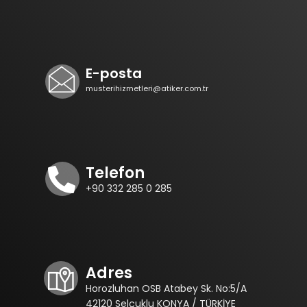
E-posta
musterihizmetleri@atiker.com.tr
Telefon
+90 332 285 0 285
Adres
Horozluhan OSB Atabey Sk. No:5/A
42120 Selçuklu KONYA / TÜRKİYE