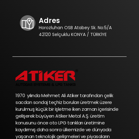
Adres
Horozluhan OSB Atabey Sk. No:5/A
42120 Selçuklu KONYA / TÜRKİYE
1970 yılında Mehmet Ali Atiker tarafından çelik
sacdan sondaj teçhiz boruları üretmek üzere
kurulmuş küçük bir işletme iken zaman içerisinde
gelişerek büyüyen Atiker Metal A.Ş. üretim
konusunu önce oto LPG tankları üretimine
kaydırmış daha sonra ülkemizde ve dünyada
yaşanan teknolojik gelişmeleri ve piyasaların