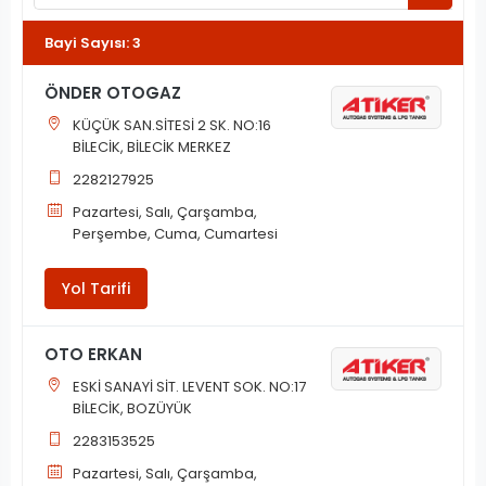
Bayi Sayısı
:
3
ÖNDER OTOGAZ
KÜÇÜK SAN.SİTESİ 2 SK. NO:16
BİLECİK, BİLECİK MERKEZ
2282127925
Pazartesi, Salı, Çarşamba,
Perşembe, Cuma, Cumartesi
Yol Tarifi
OTO ERKAN
ESKİ SANAYİ SİT. LEVENT SOK. NO:17
BİLECİK, BOZÜYÜK
2283153525
Pazartesi, Salı, Çarşamba,