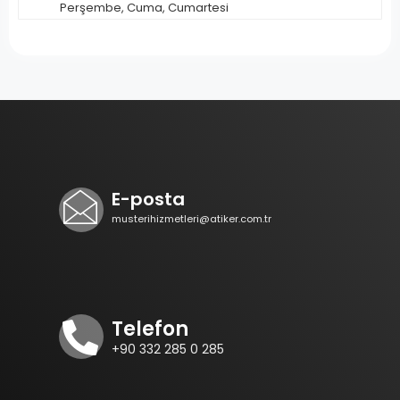
Perşembe, Cuma, Cumartesi
Yol Tarifi
OTO HALİL
YENİ MAH. İSMET İNÖNÜ CAD.
MO:168/A
BİLECİK, BOZÜYÜK
E-posta
2283155509
musterihizmetleri@atiker.com.tr
Pazartesi, Salı, Çarşamba,
Perşembe, Cuma, Cumartesi
Yol Tarifi
Telefon
+90 332 285 0 285