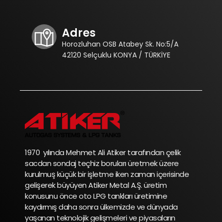
MİMAR SİNAN MAH. KÜÇÜK SANAYİ
23. CAD. NO:5/A
Adres
ÇORUM, ÇORUM MERKEZ
Horozluhan OSB Atabey Sk. No:5/A
5414578899
42120 Selçuklu KONYA / TÜRKİYE
Pazartesi, Salı, Çarşamba,
Perşembe, Cuma, Cumartesi
Yol Tarifi
HİLAL OTOGAZ
YENİ SANAYİ SİTESİ 3. BLOK NO:25
ÇORUM, SUNGURLU
1970 yılında Mehmet Ali Atiker tarafından çelik
sacdan sondaj teçhiz boruları üretmek üzere
3643115759
kurulmuş küçük bir işletme iken zaman içerisinde
Pazartesi, Salı, Çarşamba,
gelişerek büyüyen Atiker Metal A.Ş. üretim
Perşembe, Cuma, Cumartesi
konusunu önce oto LPG tankları üretimine
kaydırmış daha sonra ülkemizde ve dünyada
Yol Tarifi
yaşanan teknolojik gelişmeleri ve piyasaların