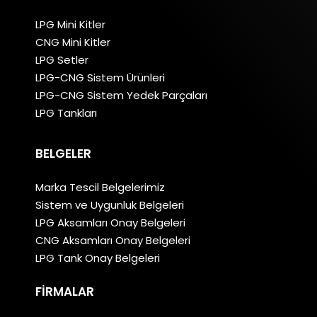
Perşembe, Cuma, Cumartesi
LPG Mini Kitler
CNG Mini Kitler
Yol Tarifi
LPG Setler
LPG-CNG Sistem Ürünleri
YILDIZ OTOGAZ
LPG-CNG Sistem Yedek Parçaları
YENİ SANAYİ SİTESİ 1.BLOK NO 12
LPG Tankları
ÇORUM, SUNGURLU, 34490
3643114389
BELGELER
Pazartesi, Salı, Çarşamba,
Perşembe, Cuma, Cumartesi
Marka Tescil Belgelerimiz
Sistem ve Uygunluk Belgeleri
Yol Tarifi
LPG Aksamları Onay Belgeleri
CNG Aksamları Onay Belgeleri
LPG Tank Onay Belgeleri
FIRMALAR