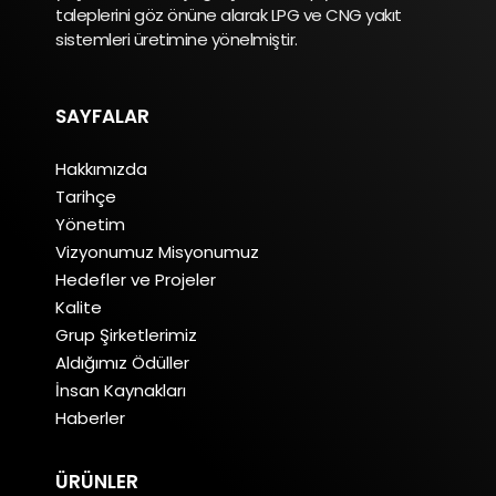
taleplerini göz önüne alarak LPG ve CNG yakıt
sistemleri üretimine yönelmiştir.
KILIÇOĞLU GIDA ŞARKÜTERİ
ÇİFTLİK MAH. KÜÇÜK SAN. SİT.
KÜMEEVLERİ 2 I BLOK NO:5
SAYFALAR
ÇORUM, OSMANCIK, 34815
5496115151
Hakkımızda
Tarihçe
Pazartesi, Salı, Çarşamba,
Perşembe, Cuma, Cumartesi
Yönetim
Vizyonumuz Misyonumuz
Yol Tarifi
Hedefler ve Projeler
Kalite
Grup Şirketlerimiz
KÖROĞLU OTOMOTİV
Aldığımız Ödüller
YENİ SANAYİ SİTESİ 13. KÜME EVLERİ
İnsan Kaynakları
NO:2
Haberler
ÇORUM, İSKİLİP
5422399484
ÜRÜNLER
Pazartesi, Salı, Çarşamba,