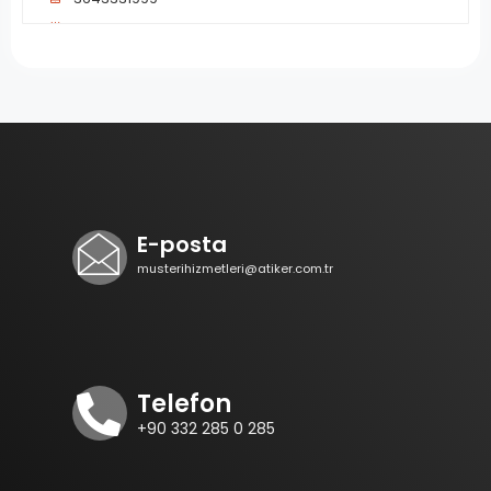
Pazartesi, Salı, Çarşamba,
Perşembe, Cuma, Cumartesi
Yol Tarifi
ANKARA OTO TAMİR BAKIM
SERVİSİ
BAHÇELİ EVLER MAH. YENİ SAN. SİT.
E-posta
SUSAM SOK. NO:24
musterihizmetleri@atiker.com.tr
ÇORUM, KARGI
5533930955
Pazartesi, Salı, Çarşamba,
Perşembe, Cuma, Cumartesi
Telefon
Yol Tarifi
+90 332 285 0 285
ÇORUM KAPTAN OTOGAZ