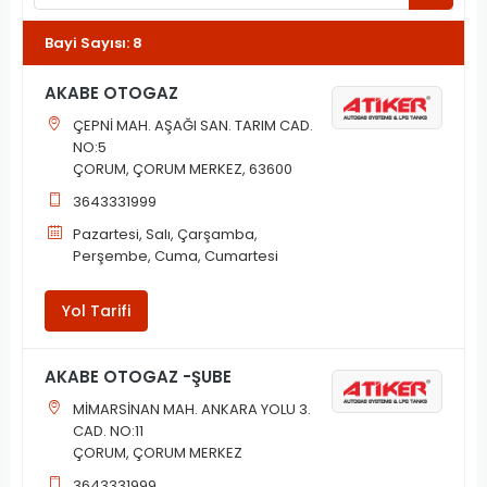
Bayi Sayısı
:
8
AKABE OTOGAZ
ÇEPNİ MAH. AŞAĞI SAN. TARIM CAD.
NO:5
ÇORUM, ÇORUM MERKEZ, 63600
3643331999
Pazartesi, Salı, Çarşamba,
Perşembe, Cuma, Cumartesi
Yol Tarifi
AKABE OTOGAZ -ŞUBE
MİMARSİNAN MAH. ANKARA YOLU 3.
CAD. NO:11
ÇORUM, ÇORUM MERKEZ
3643331999