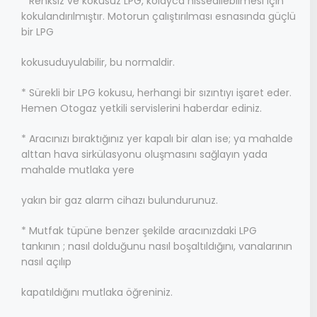
* Renksiz ve kokusuz LPG, kolayca hissedilebilmesi için
kokulandırılmıştır. Motorun çalıştırılması esnasında güçlü
bir LPG
kokusuduyulabilir, bu normaldir.
* Sürekli bir LPG kokusu, herhangi bir sızıntıyı işaret eder.
Hemen Otogaz yetkili servislerini haberdar ediniz.
* Aracınızı bıraktığınız yer kapalı bir alan ise; ya mahalde
alttan hava sirkülasyonu oluşmasını sağlayın yada
mahalde mutlaka yere
yakın bir gaz alarm cihazı bulundurunuz.
* Mutfak tüpüne benzer şekilde aracınızdaki LPG
tankının ; nasıl dolduğunu nasıl boşaltıldığını, vanalarının
nasıl açılıp
kapatıldığını mutlaka öğreniniz.