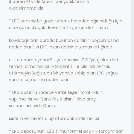
itibaren 10 yıldır.Aracın periyodik bakımı
aksatılmamalıdır.
* LPG zehirsiz bir gazdır.Ancak havadan ağır olduğu için
dibe çöker ,kaçak devam ettikçe içerdeki havayı
kovacağından burada bulunan canlının boğulmasına
neden olur.Sıvı LPG insan derisine temas ettiğinde
ciltte donma yapar.Bu yüzden sıvı LPG “ye çıplak deri
teması olmamalıdır.LPG sızıntısı ile cildinizi temas
ettirmeyin.Soğutucu bir yapıya sahip olan LPG soğuk
yanık oluşmasına neden olur.
* LPG dolumu sadece yetkili kişiler tarafından
yapılmalıdır ve “tank fazla alsın ” diye araç
sallanmamalıdır.Çünkü
sistem emniyetli olup otomatik kilitlemelidir.
* LPG deposunun %20 si muhtemel sıcaklık farklarından