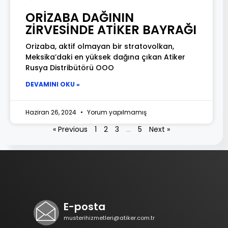
ORİZABA DAĞININ
ZİRVESİNDE ATİKER BAYRAĞI
Orizaba, aktif olmayan bir stratovolkan,
Meksika’daki en yüksek dağına çıkan Atiker
Rusya Distribütörü OOO
DEVAMINI OKU »
Haziran 26, 2024
Yorum yapılmamış
« Previous
1
2
3
…
5
Next »
E-posta
musterihizmetleri@atiker.com.tr