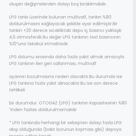
oluşan değişmelerden dolayı boş bırakılmalıdır.
LPG tankı üzerinde bulunan multivalf, tankın %80
doldurulmasını sağlayacak şekilde ayar edilmiştir.Bir
tankın +20 derece sıcaklıktaki depo iç basıncı yaklaşık
4,5 atmosferdir.Bu değer LPG tankının test basıncının
%10″una tekabül etmektedir.
LPG dolumu sırasında daha fazla yakıt almak amacıyla
LPG tankının ileri geri sallanması, multivalf
ayarının bozulmasına neden olacaktır.Bu durumda ise
LPG tankına fazla yakıt alınacaktır.Bu ise son derece
tehlikeli
bir durumdur. OTOGAZ (LPG) tankının kapasitesinin %80
“inden fazlası doldurulmamalıdır
* LPG tankında herhangi bir sebepten dolayı fazla LPG
akışı olduğunda (bakır borunun kopması gibi) depoya