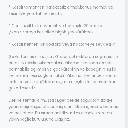
* Kazalı tamamen hareketsiz olmalı,konuşmamalı ve
kesinlikle yürütülmemelidir.
* Deri tazyikli olmayan,ılık ve bol suyla 20 dakika
yıkanır.Yaraya kesinlikle hiçbir şey sürülmez.
* Kazalı hemen bir doktora veya hastaneye sevk edilir.
Gözle temas olmuşsa : Gözler bol miktarda soğuk su ile
en az 15 dakika yıkanmalıdır. Yıkama sırasında göz iki
parmak ile açılmalı ve göz küresinin ve kapağının su ile
temas etmesi sağlanmalıdır. Yıkama işleminden sonra
hızla en yakın sağlık kuruluşuna ulaşılarak tedavi imkanı
gözetilmelidir.
Deri ile temas olmuşsa : Eğer deride soğuktan dolayı
yanık oluşmuşsa etkilenmiş alanı ılık su içerisine batırınız
ve bekletiniz. Bu sırada acil ilkyardım almak üzere en
yakın sağlık kuruluşuna ulaşınız.