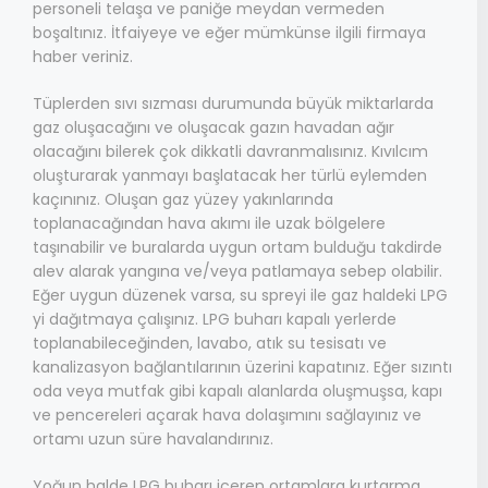
personeli telaşa ve paniğe meydan vermeden
boşaltınız. İtfaiyeye ve eğer mümkünse ilgili firmaya
haber veriniz.
Tüplerden sıvı sızması durumunda büyük miktarlarda
gaz oluşacağını ve oluşacak gazın havadan ağır
olacağını bilerek çok dikkatli davranmalısınız. Kıvılcım
oluşturarak yanmayı başlatacak her türlü eylemden
kaçınınız. Oluşan gaz yüzey yakınlarında
toplanacağından hava akımı ile uzak bölgelere
taşınabilir ve buralarda uygun ortam bulduğu takdirde
alev alarak yangına ve/veya patlamaya sebep olabilir.
Eğer uygun düzenek varsa, su spreyi ile gaz haldeki LPG
yi dağıtmaya çalışınız. LPG buharı kapalı yerlerde
toplanabileceğinden, lavabo, atık su tesisatı ve
kanalizasyon bağlantılarının üzerini kapatınız. Eğer sızıntı
oda veya mutfak gibi kapalı alanlarda oluşmuşsa, kapı
ve pencereleri açarak hava dolaşımını sağlayınız ve
ortamı uzun süre havalandırınız.
Yoğun halde LPG buharı içeren ortamlara kurtarma