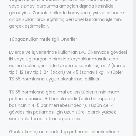
veya sızıntıyı durdurma amaçları dışında kesinlikle
girmeyiniz. Zorunlu hallerde koruyucu giysi ve solunum
cihazı kullanılarak eğitilmiş personel kurtarma işlemini
gerçekleştirmelidir.
Tüpgaz Kullanımı İle İlgili Öneriler
Evlerde ve iş yerlerinde kullanılan LPG ülkemizde gövdesi
iki veya üç parçanın birbirine kaynaklanması ile elde
edilen tüpler içerisinde tüketime sunulmuştur. 2 (kamp
tipi), 12 (ev tipi), 24 (ticari) ve 45 (sanayi) kg’ lık tüpler
TS 55 normlarına uygun olarak imal edilirler.
TS 55 normlarına göre imal edilen tüplerin minimum
patlama basıncı 80 bar olmalıdır (dolu bir tüpün iç
basıncının 4-5 bar mertebesindedir). Tüpün çelik
gövdesinin patlaması için uzun süreli olarak yüksek
sıcaklık ile temas etmesi gereklidir.
Günlük konuşma dilinde tüp patlaması olarak bilinen