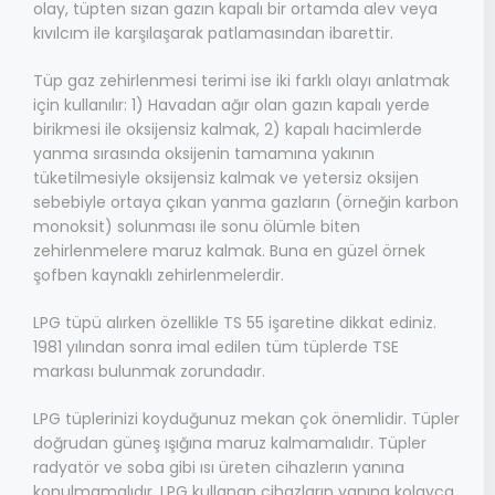
olay, tüpten sızan gazın kapalı bir ortamda alev veya
kıvılcım ile karşılaşarak patlamasından ibarettir.
Tüp gaz zehirlenmesi terimi ise iki farklı olayı anlatmak
için kullanılır: 1) Havadan ağır olan gazın kapalı yerde
birikmesi ile oksijensiz kalmak, 2) kapalı hacimlerde
yanma sırasında oksijenin tamamına yakının
tüketilmesiyle oksijensiz kalmak ve yetersiz oksijen
sebebiyle ortaya çıkan yanma gazların (örneğin karbon
monoksit) solunması ile sonu ölümle biten
zehirlenmelere maruz kalmak. Buna en güzel örnek
şofben kaynaklı zehirlenmelerdir.
LPG tüpü alırken özellikle TS 55 işaretine dikkat ediniz.
1981 yılından sonra imal edilen tüm tüplerde TSE
markası bulunmak zorundadır.
LPG tüplerinizi koyduğunuz mekan çok önemlidir. Tüpler
doğrudan güneş ışığına maruz kalmamalıdır. Tüpler
radyatör ve soba gibi ısı üreten cihazlerın yanına
konulmamalıdır. LPG kullanan cihazların yanına kolayca