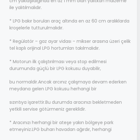
cm yaklaşıldığında en az 1 mm olan yalıtkan malzeme
ile yalıtılmalıdır.
* LPG bakır boruları araç altında en az 60 cm aralıklarda
kroşelerle tutturulmalıdır.
* Regülatör – gaz ayar vidası – mikser arasına üzeri çelik
tel kaplı orijinal LPG hortumları takılmalıdır.
* Motorun ilk çalıştırılması veya stop edilmesi
durumunda güçlü bir LPG kokusu duyabilir,
bu normaldir.Ancak arcınız çalışmaya devam ederken
meydana gelen LPG kokusu herhangi bir
sızıntıya işarettir.Bu durumda aracınızı bekletmeden
yetkili servise götürmeniz gereklidir.
* Aracınızı herhangi bir ateşe yakın bölgeye park
etmeyiniz.LPG buharı havadan ağırdır, herhangi