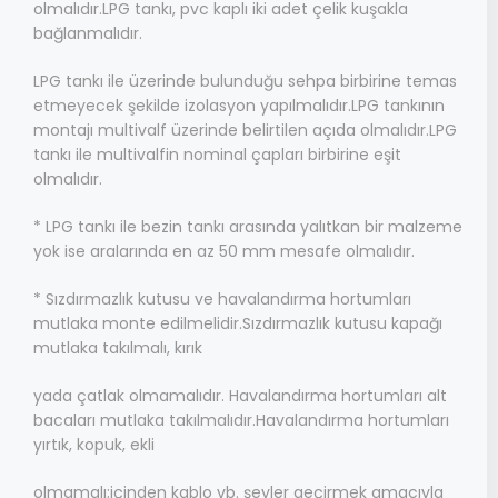
olmalıdır.LPG tankı, pvc kaplı iki adet çelik kuşakla
bağlanmalıdır.
LPG tankı ile üzerinde bulunduğu sehpa birbirine temas
etmeyecek şekilde izolasyon yapılmalıdır.LPG tankının
montajı multivalf üzerinde belirtilen açıda olmalıdır.LPG
tankı ile multivalfin nominal çapları birbirine eşit
olmalıdır.
* LPG tankı ile bezin tankı arasında yalıtkan bir malzeme
yok ise aralarında en az 50 mm mesafe olmalıdır.
* Sızdırmazlık kutusu ve havalandırma hortumları
mutlaka monte edilmelidir.Sızdırmazlık kutusu kapağı
mutlaka takılmalı, kırık
yada çatlak olmamalıdır. Havalandırma hortumları alt
bacaları mutlaka takılmalıdır.Havalandırma hortumları
yırtık, kopuk, ekli
olmamalı;içinden kablo vb. şeyler geçirmek amacıyla