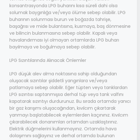
konsantrasyonda LPG buharını kısa süreli dahi olsa
solumak baygınlığa ve/veya ölüme sebep olabilir. LPG
buharının solunması burun ve boğazda tahrişe,
başağrısı ve mide bulantısına, kusmaya, baş dönmesine
ve bilincin bulanmasına sebep olabilir. Kapalı veya
havalandırması iyi olmayan ortamlarda LPG buharı
bayılmaya ve boğulmaya sebep olabilir.
LPG Sızıntılarında Alınacak Önlemler
LPG düşük alev alma noktasına sahip olduğundan
oluşacak sızıntılar şiddetli yangınlara ve/veya
patlamaya sebep olabilir. Eğer tüpten veya tanklardan
LPG sızıntısı saptanmışsa derhal tüp veya tank valfını
kapatarak sızıntıyı durdurunuz. Bu sırada ortamda yanıcı
bir gaz karışımı oluşacağından, kıvılcım çıkartarak
yanmayı başlatabilecek eylemlerden kaçınınız. Kıvılcım
çıkarabilecek donanımları ortamdan uzaklaştırınız.
Elektrik düğmelerini kullanmayınız. Ortamda hava
dolaşımını sağlayınız ve derhal ortamda bulunan