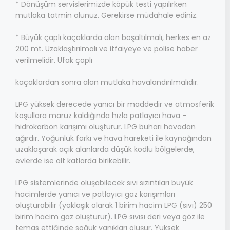
* Dönüşüm servislerimizde köpük testi yapılırken
mutlaka tatmin olunuz. Gerekirse müdahale ediniz.
* Büyük çaplı kaçaklarda alan boşaltılmalı, herkes en az
200 mt. Uzaklaştırılmalı ve itfaiyeye ve polise haber
verilmelidir. Ufak çaplı
kaçaklardan sonra alan mutlaka havalandırılmalıdır.
LPG yüksek derecede yanıcı bir maddedir ve atmosferik
koşullara maruz kaldığında hızla patlayıcı hava –
hidrokarbon karışımı oluşturur. LPG buharı havadan
ağırdır. Yoğunluk farkı ve hava hareketi ile kaynağından
uzaklaşarak açık alanlarda düşük kodlu bölgelerde,
evlerde ise alt katlarda birikebilir.
LPG sistemlerinde oluşabilecek sıvı sızıntıları büyük
hacimlerde yanıcı ve patlayıcı gaz karışımları
oluşturabilir (yaklaşık olarak 1 birim hacim LPG (sıvı) 250
birim hacim gaz oluşturur). LPG sıvısı deri veya göz ile
temas ettiğinde soğuk yanıkları oluşur. Yüksek