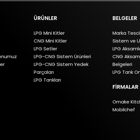
ÜRÜNLER
BELGELER
LPG Mini Kitler
Marka Tesci
CNG Mini Kitler
Sistem ve U
LPG Setler
LPG Aksamla
yonumuz
LPG-CNG Sistem Ürünleri
CNG Aksaml
ler
LPG-CNG Sistem Yedek
Belgeleri
Parçaları
LPG Tank On
LPG Tankları
FIRMALAR
Omake Kit
Mobilchef