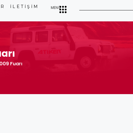
ER
İLETİŞİM
MENÜ
arı
009 Fuarı