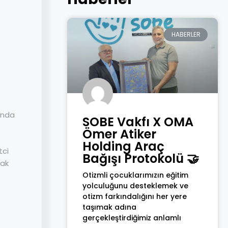
HABERLER
sında
SOBE Vakfı X OMA
Ömer Atiker
Holding Araç
tci
Bağışı Protokolü 🤝
nak
Otizmli çocuklarımızın eğitim
yolculuğunu desteklemek ve
otizm farkındalığını her yere
taşımak adına
gerçekleştirdiğimiz anlamlı