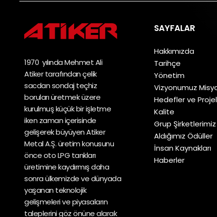
SAYFALAR
Hakkımızda
1970 yılında Mehmet Ali
Tarihçe
Atiker tarafından çelik
Yönetim
sacdan sondaj teçhiz
Vizyonumuz Mis
boruları üretmek üzere
Hedefler ve Proje
kurulmuş küçük bir işletme
Kalite
iken zaman içerisinde
Grup Şirketlerimiz
gelişerek büyüyen Atiker
Aldığımız Ödüller
Metal A.Ş. üretim konusunu
İnsan Kaynakları
önce oto LPG tankları
Haberler
üretimine kaydırmış daha
sonra ülkemizde ve dünyada
yaşanan teknolojik
gelişmeleri ve piyasaların
taleplerini göz önüne alarak