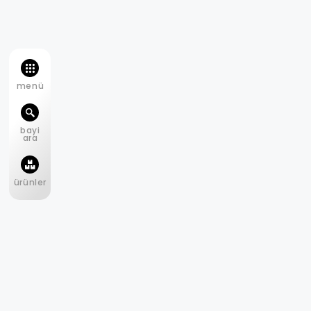
menü
bayi
ara
ürünler