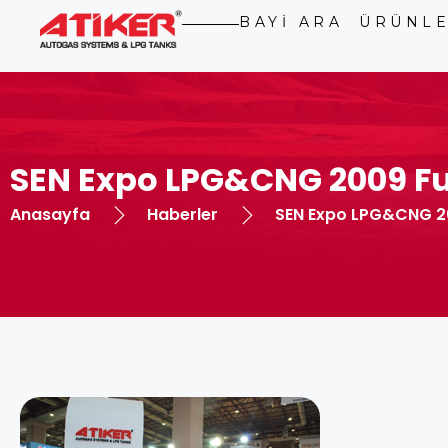
BAYI ARA
ÜRÜNL
SEN Expo LPG&CNG 2009 Fu
Anasayfa
Haberler
SEN Expo LPG&CNG 2