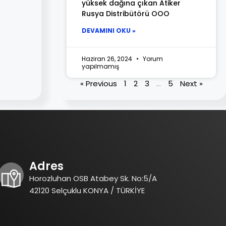
yüksek dağına çıkan Atiker
Rusya Distribütörü OOO
DEVAMINI OKU »
Haziran 26, 2024
Yorum
yapılmamış
« Previous
1
2
3
…
5
Next »
Adres
Horozluhan OSB Atabey Sk. No:5/A
42120 Selçuklu KONYA / TÜRKİYE