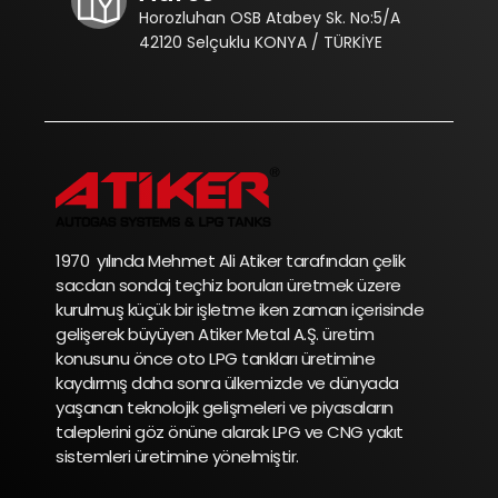
Horozluhan OSB Atabey Sk. No:5/A
42120 Selçuklu KONYA / TÜRKİYE
1970 yılında Mehmet Ali Atiker tarafından çelik
sacdan sondaj teçhiz boruları üretmek üzere
kurulmuş küçük bir işletme iken zaman içerisinde
gelişerek büyüyen Atiker Metal A.Ş. üretim
konusunu önce oto LPG tankları üretimine
kaydırmış daha sonra ülkemizde ve dünyada
yaşanan teknolojik gelişmeleri ve piyasaların
taleplerini göz önüne alarak LPG ve CNG yakıt
sistemleri üretimine yönelmiştir.