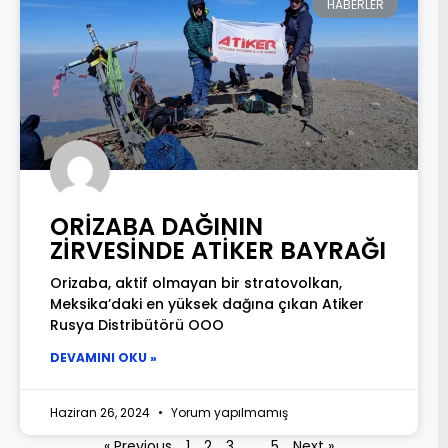
HABERLER
ORİZABA DAĞININ
ZİRVESİNDE ATİKER BAYRAĞI
Orizaba, aktif olmayan bir stratovolkan,
Meksika’daki en yüksek dağına çıkan Atiker
Rusya Distribütörü OOO
DEVAMINI OKU »
Haziran 26, 2024
Yorum yapılmamış
« Previous
1
2
3
…
5
Next »