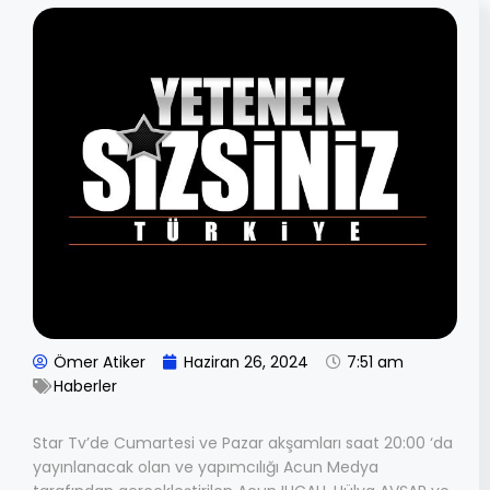
Ömer Atiker
Haziran 26, 2024
7:51 am
Haberler
Star Tv’de Cumartesi ve Pazar akşamları saat 20:00 ‘da
yayınlanacak olan ve yapımcılığı Acun Medya