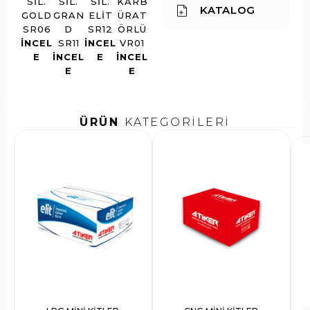
SIL.
SIL.
SIL.
KARB
KATALOG
GOLD
GRAN
ELIT
ÜRAT
SR06
D
SR12
ÖRLÜ
INCEL
SR11
INCEL
VR01
E
INCEL
E
INCEL
E
E
ÜRÜN
KATEGORİLERİ