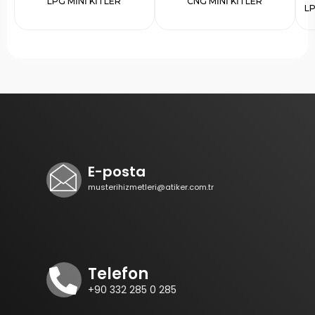
LPG MİNİ KİTLER
CNG MİNİ KİTLER
L
E-posta
musterihizmetleri@atiker.com.tr
Telefon
+90 332 285 0 285