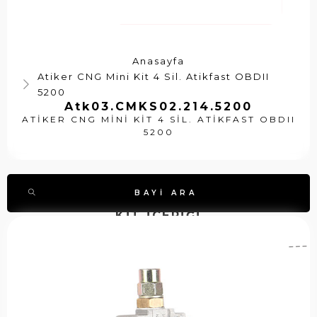
Anasayfa
Atiker CNG Mini Kit 4 Sil. Atikfast OBDII
5200
Atk03.CMKS02.214.5200
ATIKER CNG MINI KIT 4 SIL. ATIKFAST OBDII
5200
BAYI ARA
KİT İÇERİĞİ
A
A
S
ti
t
t
k
k
o
e
0
k
r
7
k
C