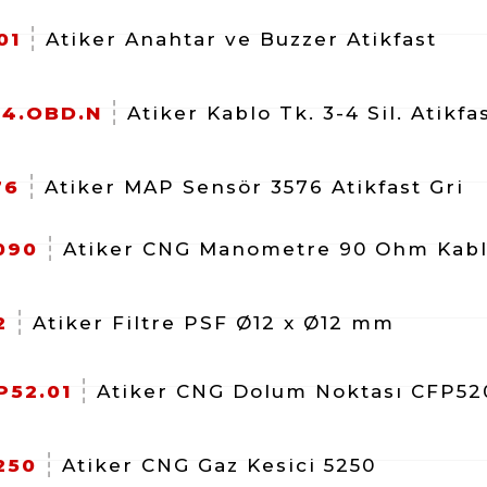
01
Atiker Anahtar ve Buzzer Atikfast
34.OBD.N
Atiker Kablo Tk. 3-4 Sil. Atikf
76
Atiker MAP Sensör 3576 Atikfast Gri
090
Atiker CNG Manometre 90 Ohm Kabl
2
Atiker Filtre PSF Ø12 x Ø12 mm
P52.01
Atiker CNG Dolum Noktası CFP52
250
Atiker CNG Gaz Kesici 5250