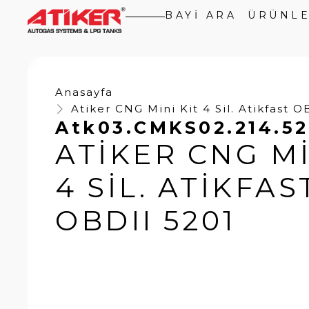
BAYI ARA
ÜRÜNL
Anasayfa
Atiker CNG Mini Kit 4 Sil. Atikfast O
Atk03.CMKS02.214.52
ATIKER CNG MI
4 SIL. ATIKFAS
OBDII 5201