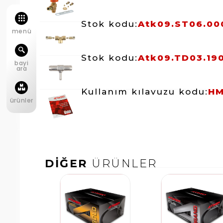
Stok kodu:
Atk09.ST06.00
menü
Stok kodu:
Atk09.TD03.19
bayi
ara
Kullanım kılavuzu kodu:
HM
ürünler
DİĞER
ÜRÜNLER