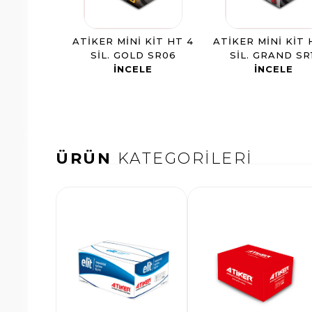
ATIKER MINI KIT HT 4
ATIKER MINI KIT 
SIL. GOLD SR06
SIL. GRAND SR1
INCELE
INCELE
ÜRÜN
KATEGORİLERİ