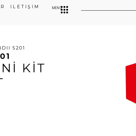
ER
İLETİŞİM
MENÜ
BDII 5201
01
NI KIT
T