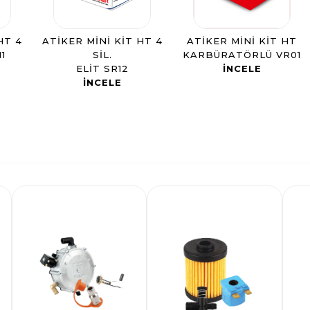
HT 4
ATIKER MINI KIT HT 4
ATIKER MINI KIT HT
1
SIL.
KARBÜRATÖRLÜ VR01
ELIT SR12
INCELE
INCELE