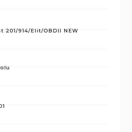
ast 201/914/Elit/OBDII NEW
olu
01