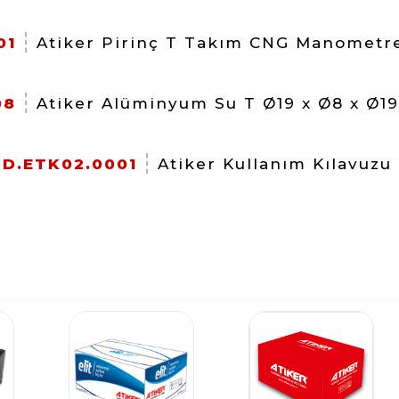
01
Atiker Pirinç T Takım CNG Manometr
08
Atiker Alüminyum Su T Ø19 x Ø8 x Ø19
D.ETK02.0001
Atiker Kullanım Kılavuzu