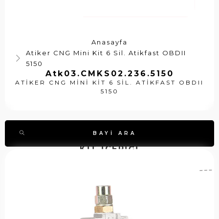
Anasayfa
Atiker CNG Mini Kit 6 Sil. Atikfast OBDII
5150
Atk03.CMKS02.236.5150
ATIKER CNG MINI KIT 6 SIL. ATIKFAST OBDII
5150
BAYI ARA
KİT İÇERİĞİ
A
A
S
ti
t
t
k
k
o
e
0
k
r
7
k
C