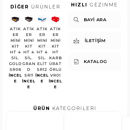
HIZLI
GEZİNME
DİĞER
ÜRÜNLER
BAYİ ARA
ATIK
ATIK
ATIK
ATIK
ER
ER
ER
ER
İLETİŞİM
MINI
MINI
MINI
MINI
KIT
KIT
KIT
KIT
HT 4
HT 4
HT 4
HT
SIL.
SIL.
SIL.
KARB
KATALOG
GOLD
GRAN
ELIT
ÜRAT
SR06
D
SR12
ÖRLÜ
INCEL
SR11
INCEL
VR01
E
INCEL
E
INCEL
E
E
ÜRÜN
KATEGORİLERİ