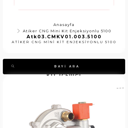
Anasayfa
Atiker CNG Mini Kit Enjeksiyonlu 5100
Atk03.CMKV01.003.5100
ATIKER CNG MINI KIT ENJEKSIYONLU 5100
BAYI ARA
KİT İÇERİĞİ
A
A
S
ti
t
t
k
k
o
e
0
k
r
7
k
C
.
o
N
C
d
G