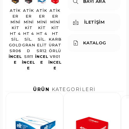
BAYİ ARA
ATIK
ATIK
ATIK
ATIK
ER
ER
ER
ER
İLETİŞİM
MINI
MINI
MINI
MINI
KIT
KIT
KIT
KIT
HT 4
HT 4
HT 4
HT
SIL.
SIL.
SIL.
KARB
KATALOG
GOLD
GRAN
ELIT
ÜRAT
SR06
D
SR12
ÖRLÜ
INCEL
SR11
INCEL
VR01
E
INCEL
E
INCEL
E
E
ÜRÜN
KATEGORİLERİ