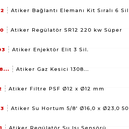
02
Atiker Bağlantı Elemanı Kit Sıralı 6 Sil
20
Atiker Regülatör SR12 220 kw Süper
03
Atiker Enjektör Elit 3 Sil.
...
Atiker Gaz Kesici 1308...
2
Atiker Filtre PSF Ø12 x Ø12 mm
23
Atiker Su Hortum 5/8' Ø16,0 x Ø23,0 50
1
Atiker Regülatör Su Isı Sensörü