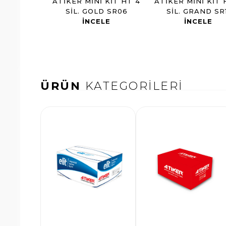
ATIKER MINI KIT HT 4
ATIKER MINI KIT 
SIL. GOLD SR06
SIL. GRAND SR1
INCELE
INCELE
ÜRÜN
KATEGORİLERİ