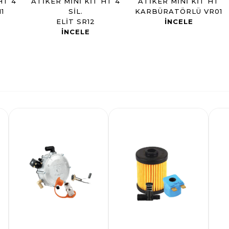
HT 4
ATIKER MINI KIT HT 4
ATIKER MINI KIT HT
1
SIL.
KARBÜRATÖRLÜ VR01
ELIT SR12
INCELE
INCELE