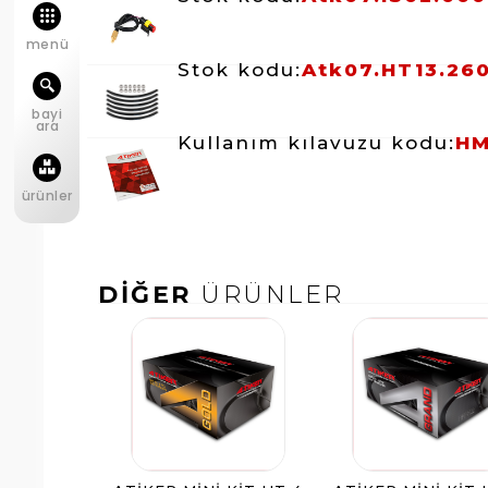
menü
Stok kodu:
Atk07.HT13.26
bayi
ara
Kullanım kılavuzu kodu:
HM
ürünler
DİĞER
ÜRÜNLER