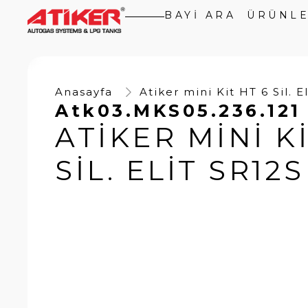
BAYI ARA
ÜRÜNL
Anasayfa
Atiker mini Kit HT 6 Sil. E
Atk03.MKS05.236.121
ATIKER MINI KI
SIL. ELIT SR12S