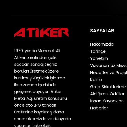
SAYFALAR
Hakkımızda
1970 yılında Mehmet Ali
Tarihçe
Atiker tarafından çelik
Yönetim
sacdan sondaj teçhiz
Vizyonumuz Mis
boruları üretmek üzere
Hedefler ve Proje
kurulmuş küçük bir işletme
Kalite
iken zaman içerisinde
Grup Şirketlerimiz
gelişerek büyüyen Atiker
Aldığımız Ödüller
Metal A.Ş. üretim konusunu
İnsan Kaynakları
önce oto LPG tankları
Haberler
üretimine kaydırmış daha
sonra ülkemizde ve dünyada
yaşanan teknolojik