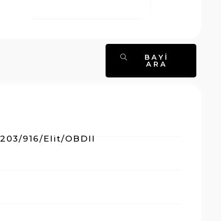
BAYI
ARA
 203/916/Elit/OBDII
t