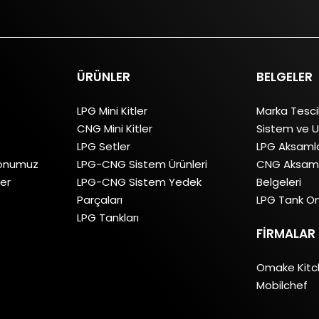
ÜRÜNLER
BELGELER
LPG Mini Kitler
Marka Tesci
CNG Mini Kitler
Sistem ve U
LPG Setler
LPG Aksamla
yonumuz
LPG-CNG Sistem Ürünleri
CNG Aksaml
ler
LPG-CNG Sistem Yedek
Belgeleri
Parçaları
LPG Tank On
LPG Tankları
FIRMALAR
Omake Kit
Mobilchef