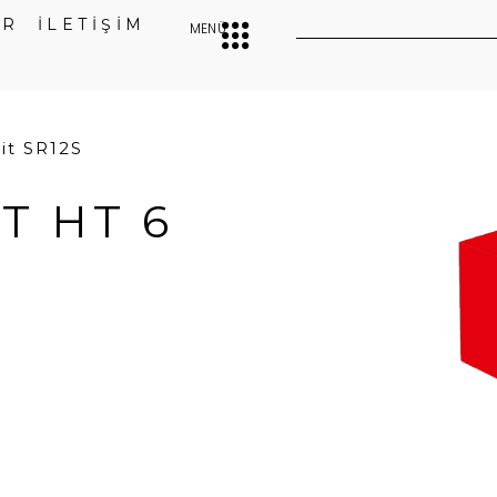
ER
İLETİŞİM
MENÜ
lit SR12S
T HT 6