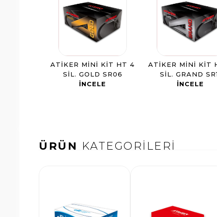
ATIKER MINI KIT HT 4
ATIKER MINI KIT 
SIL. GOLD SR06
SIL. GRAND SR1
INCELE
INCELE
ÜRÜN
KATEGORİLERİ