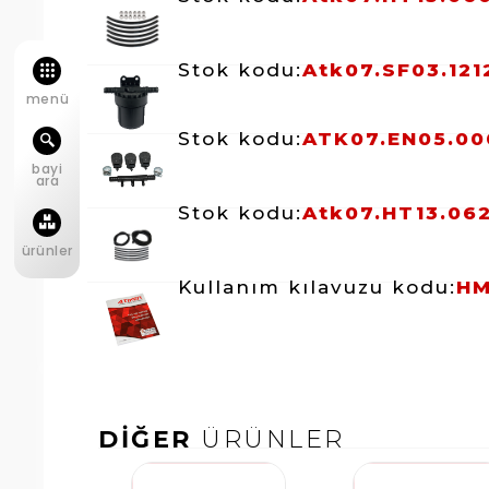
Stok kodu:
Atk07.SF03.121
menü
Stok kodu:
ATK07.EN05.00
bayi
ara
Stok kodu:
Atk07.HT13.06
ürünler
Kullanım kılavuzu kodu:
HM
DİĞER
ÜRÜNLER