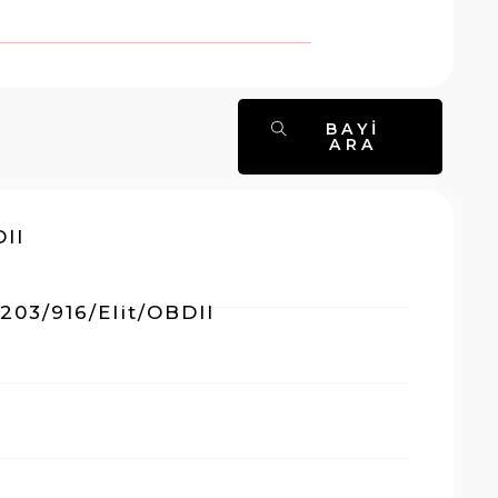
BAYI
ARA
DII
 203/916/Elit/OBDII