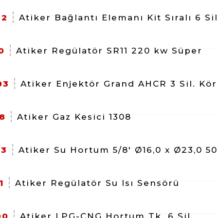
02
Atiker Bağlantı Elemanı Kit Sıralı 6 Si
0
Atiker Regülatör SR11 220 kw Süper
03
Atiker Enjektör Grand AHCR 3 Sil. Kör
8
Atiker Gaz Kesici 1308
23
Atiker Su Hortum 5/8' Ø16,0 x Ø23,0 50
1
Atiker Regülatör Su Isı Sensörü
00
Atiker LPG-CNG Hortum Tk. 6 Sil.