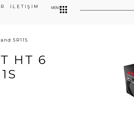
ER
İLETİŞİM
MENÜ
Grand SR11S
T HT 6
11S