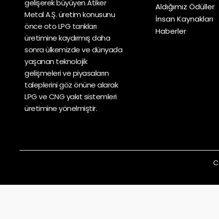
gelişerek büyüyen Atiker
Aldığımız Ödüller
Metal A.Ş. üretim konusunu
İnsan Kaynakları
önce oto LPG tankları
Haberler
üretimine kaydırmış daha
sonra ülkemizde ve dünyada
yaşanan teknolojik
gelişmeleri ve piyasaların
taleplerini göz önüne alarak
LPG ve CNG yakıt sistemleri
üretimine yönelmiştir.
C