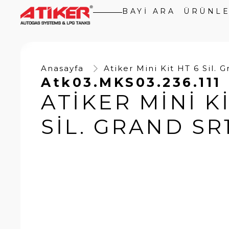
BAYI ARA
ÜRÜNL
Anasayfa
Atiker Mini Kit HT 6 Sil. 
Atk03.MKS03.236.111
ATIKER MINI KI
SIL. GRAND SR