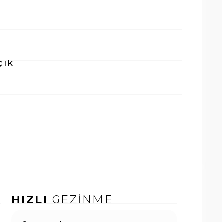
çık
HIZLI
GEZİNME