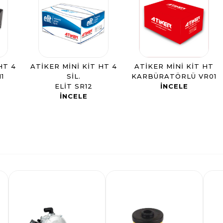
HT 4
ATIKER MINI KIT HT 4
ATIKER MINI KIT HT
1
SIL.
KARBÜRATÖRLÜ VR01
ELIT SR12
INCELE
INCELE