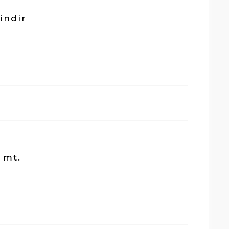
lindir
 mt.