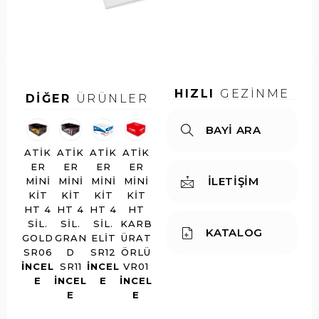
z
u:
u
HIZLI
GEZİNME
DİĞER
ÜRÜNLER
BAYİ ARA
ATIK
ATIK
ATIK
ATIK
ER
ER
ER
ER
İLETİŞİM
MINI
MINI
MINI
MINI
KIT
KIT
KIT
KIT
HT 4
HT 4
HT 4
HT
SIL.
SIL.
SIL.
KARB
KATALOG
GOLD
GRAN
ELIT
ÜRAT
SR06
D
SR12
ÖRLÜ
INCEL
SR11
INCEL
VR01
E
INCEL
E
INCEL
E
E