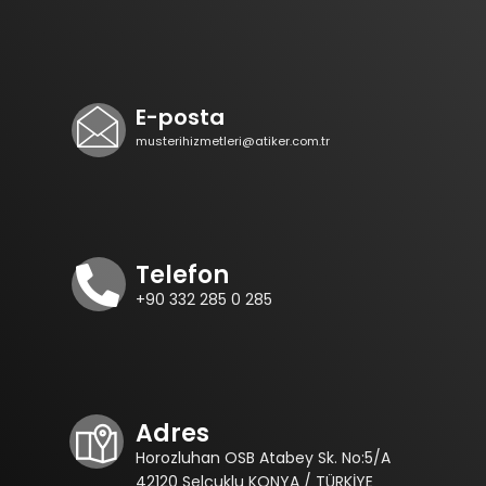
E-posta
musterihizmetleri@atiker.com.tr
Telefon
+90 332 285 0 285
Adres
Horozluhan OSB Atabey Sk. No:5/A
42120 Selçuklu KONYA / TÜRKİYE