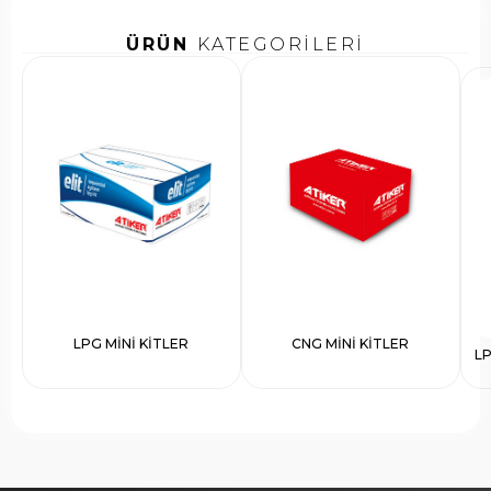
ÜRÜN
KATEGORİLERİ
LPG MİNİ KİTLER
CNG MİNİ KİTLER
L