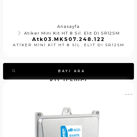
Anasayfa
Atiker Mini Kit HT 8 Sil. Elit DI SR12SM
Atk03.MKS07.248.122
ATIKER MINI KIT HT 8 SIL. ELIT DI SR12SM
BAYI ARA
KİT İÇERİĞİ
A
A
S
ti
t
t
k
k
o
e
0
k
r
7
k
E
.
o
C
E
d
U