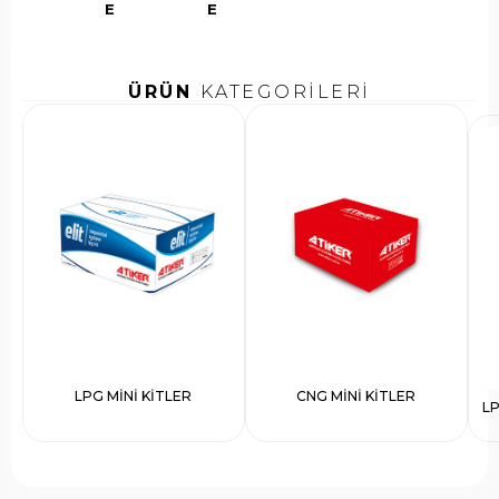
E
E
ÜRÜN
KATEGORİLERİ
LPG MİNİ KİTLER
CNG MİNİ KİTLER
L