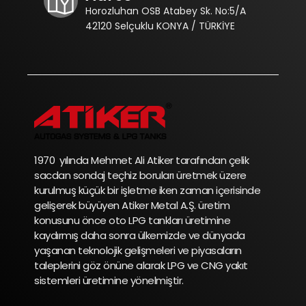
Horozluhan OSB Atabey Sk. No:5/A
42120 Selçuklu KONYA / TÜRKİYE
1970 yılında Mehmet Ali Atiker tarafından çelik
sacdan sondaj teçhiz boruları üretmek üzere
kurulmuş küçük bir işletme iken zaman içerisinde
gelişerek büyüyen Atiker Metal A.Ş. üretim
konusunu önce oto LPG tankları üretimine
kaydırmış daha sonra ülkemizde ve dünyada
yaşanan teknolojik gelişmeleri ve piyasaların
taleplerini göz önüne alarak LPG ve CNG yakıt
sistemleri üretimine yönelmiştir.