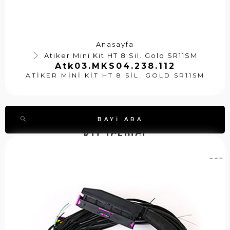
Anasayfa
Atiker Mini Kit HT 8 Sil. Gold SR11SM
Atk03.MKS04.238.112
ATIKER MINI KIT HT 8 SIL. GOLD SR11SM
BAYI ARA
KİT İÇERİĞİ
A
A
S
ti
t
t
k
k
o
e
0
k
r
7
k
K
.
o
a
K
d
b