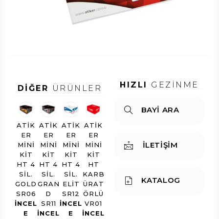
ti
0
o
k
1
d
e
u:
r
HIZLI
GEZİNME
DİĞER
ÜRÜNLER
BAYİ ARA
ATIK
ATIK
ATIK
ATIK
ER
ER
ER
ER
İLETİŞİM
MINI
MINI
MINI
MINI
KIT
KIT
KIT
KIT
HT 4
HT 4
HT 4
HT
SIL.
SIL.
SIL.
KARB
KATALOG
GOLD
GRAN
ELIT
ÜRAT
SR06
D
SR12
ÖRLÜ
INCEL
SR11
INCEL
VR01
E
INCEL
E
INCEL