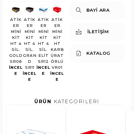
BAYİ ARA
ATIK
ATIK
ATIK
ATIK
ER
ER
ER
ER
İLETİŞİM
MINI
MINI
MINI
MINI
KIT
KIT
KIT
KIT
HT 4
HT 4
HT 4
HT
SIL.
SIL.
SIL.
KARB
KATALOG
GOLD
GRAN
ELIT
ÜRAT
SR06
D
SR12
ÖRLÜ
INCEL
SR11
INCEL
VR01
E
INCEL
E
INCEL
E
E
ÜRÜN
KATEGORİLERİ