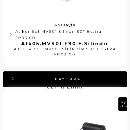
Anasayfa
Atiker Set MVS01 Silindir 90° Ekstra
FP03.00
Atk05.MVS01.F90.E.Silindir
ATIKER SET MVS01 SILINDIR 90° EKSTRA
FP03.00
BAYI ARA
SET İÇERİĞİ
A
A
S
Tabloy
ti
t
Görüntü
t
k
k
o
e
0
k
r
7
k
Ş