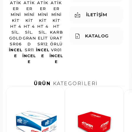
ATIK
ATIK
ATIK
ATIK
ER
ER
ER
ER
İLETİŞİM
MINI
MINI
MINI
MINI
KIT
KIT
KIT
KIT
HT 4
HT 4
HT 4
HT
SIL.
SIL.
SIL.
KARB
KATALOG
GOLD
GRAN
ELIT
ÜRAT
SR06
D
SR12
ÖRLÜ
INCEL
SR11
INCEL
VR01
E
INCEL
E
INCEL
E
E
ÜRÜN
KATEGORİLERİ