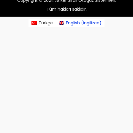
Copyright © 2024 Atiker Sıralı Otogaz Sistemleri.
Tüm hakları saklıdır.
Türkçe
English
(
İngilizce
)