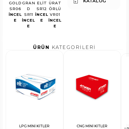
KATALOG
GOLD
GRAN
ELIT
ÜRAT
SR06
D
SR12
ÖRLÜ
INCEL
SR11
INCEL
VR01
E
INCEL
E
INCEL
E
E
ÜRÜN
KATEGORİLERİ
LPG MİNİ KİTLER
CNG MİNİ KİTLER
L