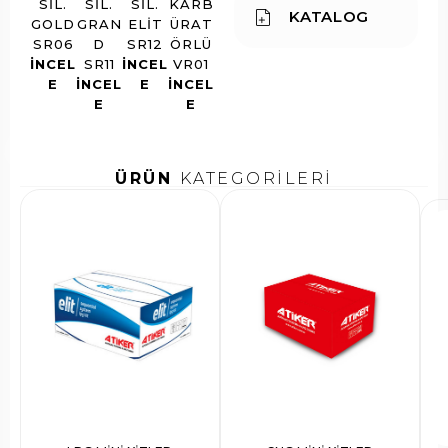
SIL.
SIL.
SIL.
KARB
KATALOG
GOLD
GRAN
ELIT
ÜRAT
SR06
D
SR12
ÖRLÜ
INCEL
SR11
INCEL
VR01
E
INCEL
E
INCEL
E
E
ÜRÜN
KATEGORİLERİ