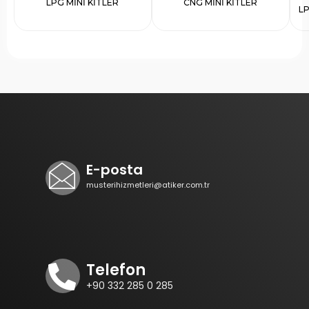
LPG MİNİ KİTLER
CNG MİNİ KİTLER
L
E-posta
musterihizmetleri@atiker.com.tr
Telefon
+90 332 285 0 285