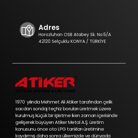
Adres
Horozluhan OSB Atabey Sk. No:5/A
42120 Selçuklu KONYA / TÜRKİYE
1970 yılında Mehmet Ali Atiker tarafından çelik
sacdan sondaj teçhiz boruları üretmek üzere
kurulmuş küçük bir işletme iken zaman içerisinde
gelişerek büyüyen Atiker Metal A.Ş. üretim
konusunu önce oto LPG tankları üretimine
kaydırmış daha sonra ülkemizde ve dünyada