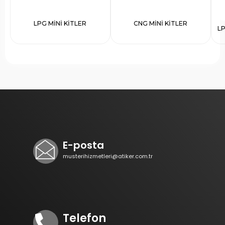
LPG MİNİ KİTLER
CNG MİNİ KİTLER
L
E-posta
musterihizmetleri@atiker.com.tr
Telefon