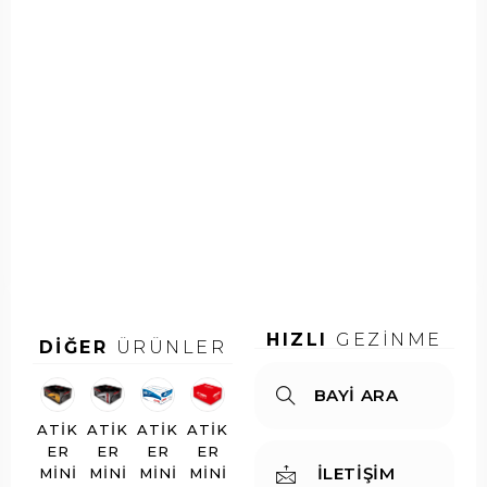
a
n
k
D
a
y
a
m
a
S
a
cı
HIZLI
GEZİNME
DİĞER
ÜRÜNLER
BAYİ ARA
ATIK
ATIK
ATIK
ATIK
ER
ER
ER
ER
İLETİŞİM
MINI
MINI
MINI
MINI