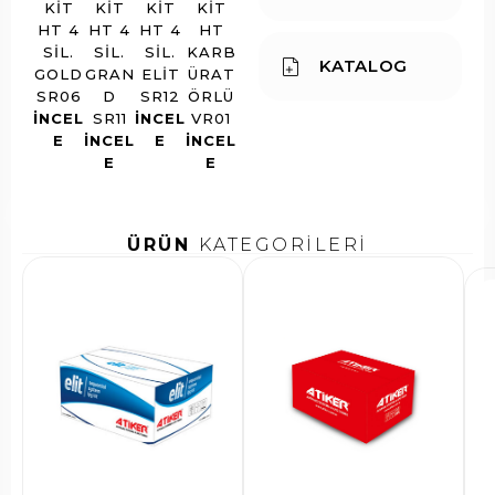
KIT
KIT
KIT
KIT
HT 4
HT 4
HT 4
HT
SIL.
SIL.
SIL.
KARB
KATALOG
GOLD
GRAN
ELIT
ÜRAT
SR06
D
SR12
ÖRLÜ
INCEL
SR11
INCEL
VR01
E
INCEL
E
INCEL
E
E
ÜRÜN
KATEGORİLERİ