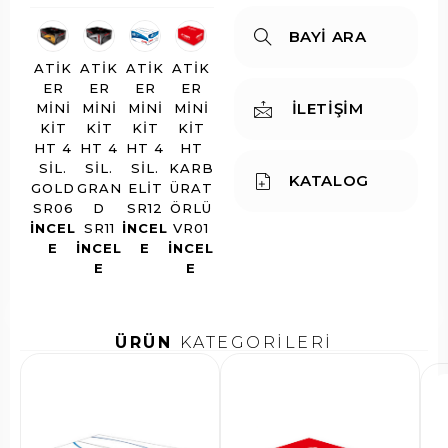
BAYİ ARA
ATIK
ATIK
ATIK
ATIK
ER
ER
ER
ER
İLETİŞİM
MINI
MINI
MINI
MINI
KIT
KIT
KIT
KIT
HT 4
HT 4
HT 4
HT
SIL.
SIL.
SIL.
KARB
KATALOG
GOLD
GRAN
ELIT
ÜRAT
SR06
D
SR12
ÖRLÜ
INCEL
SR11
INCEL
VR01
E
INCEL
E
INCEL
E
E
ÜRÜN
KATEGORİLERİ