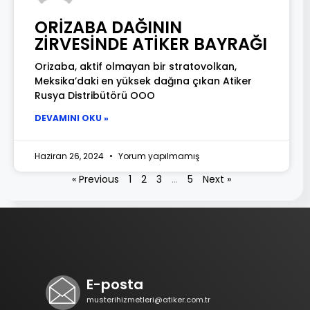
ORİZABA DAĞININ
ZİRVESİNDE ATİKER BAYRAĞI
Orizaba, aktif olmayan bir stratovolkan,
Meksika’daki en yüksek dağına çıkan Atiker
Rusya Distribütörü OOO
DEVAMINI OKU »
Haziran 26, 2024
Yorum yapılmamış
« Previous
1
2
3
…
5
Next »
E-posta
musterihizmetleri@atiker.com.tr