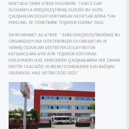
NOKTADA ÖMER ATİKER HOLDİNGİN ‘ 1 KAN 3 CAN’
SLOGANIYLA GERÇEKLEŞTİRMİŞ OLDUĞU BU GÜZEL
ÇALIŞMADAN DOLAYI KURTARILAN HAYATLAR ADINA TÜM
PERSONEL VE YÖNETİMİNE TEŞEKKÜR EDERİM’’ DEDİ.
SAYIN MEHMET ALİ ATİKER ‘’ İLKİNİ GERÇEKLEŞTİRDİĞİMİZ BU
ORGANİZASYONA GÖSTERDİKLERİ DUYARLILIKTAN VE
VERMİŞ OLDUKLARI DESTEKTEN DOLAYI BÜTÜN
KATILIMCILARA AYRI AYRI TEŞEKKÜR EDİYORUM.
KIZILAYIMIZIN ÜLKE GENELİNDEKİ ÇALIŞMALARINA HER ZAMAN
DESTEK OLACAĞIZ VE BELİRLİ DÖNEMLERDE KAN BAĞIŞINI
GELENEKSEL HALE GETİRECEĞİZ DEDİ.’’