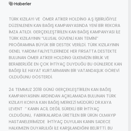
Haberler
TÜRK KIZILAYI VE ÖMER ATİKER HOLDİNG A.Ş İŞBİRLİĞİYLE
DÜZENLENEN KAN BAĞIŞ KAMPANYASINDA YENİ BİR REKORA
İMZA ATILDI. GERÇEKLEŞTİRİLEN KAN BAĞIŞ KAMPANYASI İLE
TÜRK KIZILAYININ ‘’ULUSAL GÜVENLİ KAN TEMİNİ’’
PROĞRAMINA BÜYÜK BİR DESTEK VERİLDİ. TÜRK KIZILAYININ
GENEL YARDIM FALİYETLERİNEDE HER FIRSATTA DESTEKTE
BULUNAN ÖMER ATİKER HOLDİNG ÜLKEMİZİN BİRLİK VE
BERABERLİĞE EN ÇOK İHTİYAÇ DUYDUĞU BU GÜNLERDE KAN
BAĞIŞI İLE HAYAT KURTARMANIN BİR VATANDAŞLIK GÖREVİ
OLDUĞUNU GÖSTERDİ.
24 TEMMUZ 2018 GÜNÜ GERÇEKLEŞTİRİLEN KAN BAĞIŞ
KAMPANYASININ ARDINDAN AÇIKLAMADA BULUNAN TÜRK
KIZILAYI KONYA KAN BAĞIŞ MERKEZİ MÜDÜRÜ DR.KAYA
LEVENT ‘’ KANIN ACİL DEĞİL SÜREKLİ BİR İHTİYAÇ
OLDUĞUNU, FABRİKALARDA ÜRETİLEN BİR ÜRÜN OLMAYIP
HASTANELERİMİZDE İHTİYAÇ DUYULAN KANIN SADECE
HALKIMIZIN DUYARLILIĞI İLE KARŞILANDIĞINI BELİRTTİ. BU