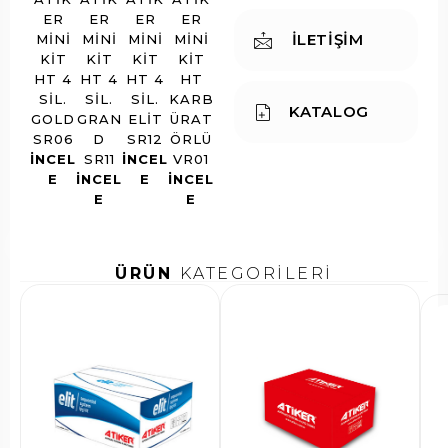
ER
ER
ER
ER
İLETİŞİM
MINI
MINI
MINI
MINI
KIT
KIT
KIT
KIT
HT 4
HT 4
HT 4
HT
SIL.
SIL.
SIL.
KARB
KATALOG
GOLD
GRAN
ELIT
ÜRAT
SR06
D
SR12
ÖRLÜ
INCEL
SR11
INCEL
VR01
E
INCEL
E
INCEL
E
E
ÜRÜN
KATEGORİLERİ