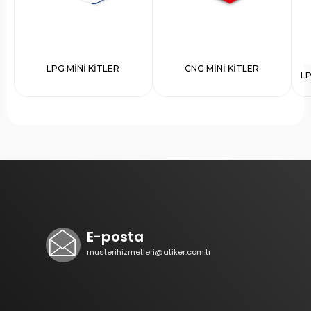
LPG MİNİ KİTLER
CNG MİNİ KİTLER
L
E-posta
musterihizmetleri@atiker.com.tr