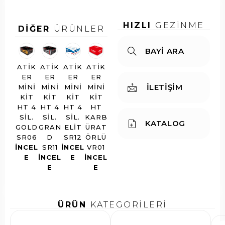
HIZLI
GEZİNME
DİĞER
ÜRÜNLER
BAYİ ARA
ATIK
ATIK
ATIK
ATIK
ER
ER
ER
ER
İLETİŞİM
MINI
MINI
MINI
MINI
KIT
KIT
KIT
KIT
HT 4
HT 4
HT 4
HT
SIL.
SIL.
SIL.
KARB
KATALOG
GOLD
GRAN
ELIT
ÜRAT
SR06
D
SR12
ÖRLÜ
INCEL
SR11
INCEL
VR01
E
INCEL
E
INCEL
E
E
ÜRÜN
KATEGORİLERİ